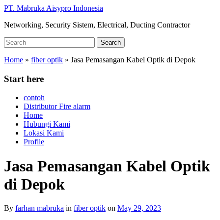
Skip
PT. Mabruka Aisypro Indonesia
to
Networking, Security Sistem, Electrical, Ducting Contractor
main
content
Search
Search
for:
Home
»
fiber optik
»
Jasa Pemasangan Kabel Optik di Depok
Start here
contoh
Distributor Fire alarm
Home
Hubungi Kami
Lokasi Kami
Profile
Jasa Pemasangan Kabel Optik
di Depok
By
farhan mabruka
in
fiber optik
on
May 29, 2023