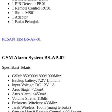
1 PIR Detector PR01
1 Remote Control RC01
1 Sirine MS01
1 Adaptor
1 Buku Petunjuk
PESAN Tipe BS-AP-01
GSM Alarm System BS-AP-02
Spesifikasi Teknis
GSM: 850/900/1800/1900Mhz
Backup battery: 7.2V Lithium
Input Voltage: DC 12V 1A
Arus Siaga: <25mA
Arus Alarm: <450mA
Volume Sirene: 110dB
Frekuensi Wireless: 433Mhz
Jarak Wireless: 100m (ruang terbuka)
Sensor: Max 8 Remote Control + 99 Sensor