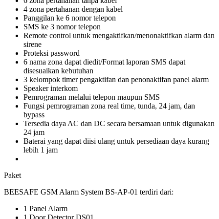
6 zona pertahanan tanpa kabel
4 zona pertahanan dengan kabel
Panggilan ke 6 nomor telepon
SMS ke 3 nomor telepon
Remote control untuk mengaktifkan/menonaktifkan alarm dan
sirene
Proteksi password
6 nama zona dapat diedit/Format laporan SMS dapat
disesuaikan kebutuhan
3 kelompok timer pengaktifan dan penonaktifan panel alarm
Speaker interkom
Pemrograman melalui telepon maupun SMS
Fungsi pemrograman zona real time, tunda, 24 jam, dan
bypass
Tersedia daya AC dan DC secara bersamaan untuk digunakan
24 jam
Baterai yang dapat diisi ulang untuk persediaan daya kurang
lebih 1 jam
Paket
BEESAFE GSM Alarm System BS-AP-01 terdiri dari:
1 Panel Alarm
1 Door Detector DS01