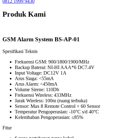
0812 1999 9430
Produk Kami
GSM Alarm System BS-AP-01
Spesifikasi Teknis
Frekuensi GSM: 900/1800/1900/MHz
Backup Baterai: NI-HI AAA*6 DC7.4V
Input Voltage: DC12V 1A
Arus Siaga: <55mA
Arus Alarm: <450mA
Volume Sirene: 110Db
Frekuensi Wireless: 433MHz
Jarak Wireless: 100m (ruang terbuka)
Sensor: Max 8 Remote Control + 60 Sensor
Temperatur Pengoperasian: -10°C s/d 40°C
Kelembaban Pengoperasian: ≤85%
Fitur