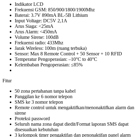
Indikator LCD
Frekuensi GSM: 850/900/1800/1900Mhz
Baterai: 3.7V 890mA BL-5B Lithium
Input Voltage: DC5V 2,1A
Arus Siaga: <25mA
Arus Alarm: <450mA
Volume Sirene: 100dB
Frekuensi radio: 433Mhz
Jarak Wireless: 100m (ruang terbuka)
Sensor: Max 8 Remote Control + 50 Sensor + 10 RFID
Temperatur Pengoperasian: –10°C to 40°C
Kelembaban Pengoperasian: ≤85%
Fitur
50 zona pertahanan tanpa kabel
Panggilan ke 6 nomor telepon
SMS ke 3 nomor telepon
Remote control untuk mengaktifkan/menonaktifkan alarm dan
sirene
Proteksi password
Seluruh nama zona dapat diedit/Format laporan SMS dapat
disesuaikan kebutuhan
3 kelompok timer pengaktifan dan penonaktifan panel alarm