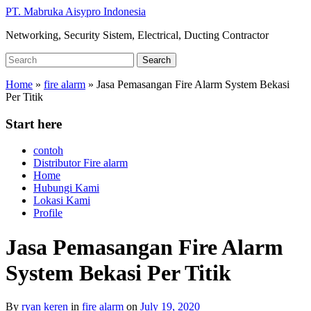
Skip
PT. Mabruka Aisypro Indonesia
to
Networking, Security Sistem, Electrical, Ducting Contractor
main
content
Search
Search
for:
Home
»
fire alarm
»
Jasa Pemasangan Fire Alarm System Bekasi
Per Titik
Start here
contoh
Distributor Fire alarm
Home
Hubungi Kami
Lokasi Kami
Profile
Jasa Pemasangan Fire Alarm
System Bekasi Per Titik
By
ryan keren
in
fire alarm
on
July 19, 2020