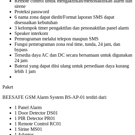
Remote control untuk mengaktifkan/menonaktifkan alarm dan
sirene
Proteksi password
6 nama zona dapat diedit/Format laporan SMS dapat
disesuaikan kebutuhan
3 kelompok timer pengaktifan dan penonaktifan panel alarm
Speaker interkom
Pemrograman melalui telepon maupun SMS
Fungsi pemrograman zona real time, tunda, 24 jam, dan
bypass
Tersedia daya AC dan DC secara bersamaan untuk digunakan
24 jam
Baterai yang dapat diisi ulang untuk persediaan daya kurang
lebih 1 jam
Paket
BEESAFE GSM Alarm System BS-AP-01 terdiri dari:
1 Panel Alarm
1 Door Detector DS01
1 PIR Detector PR01
1 Remote Control RC01
1 Sirine MS01
1 Adaptor