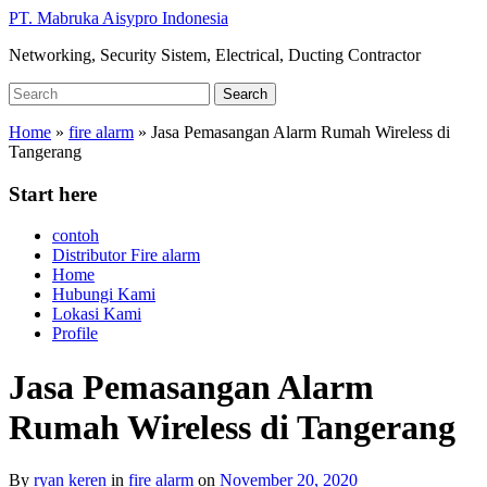
Skip
PT. Mabruka Aisypro Indonesia
to
Networking, Security Sistem, Electrical, Ducting Contractor
main
content
Search
Search
for:
Home
»
fire alarm
»
Jasa Pemasangan Alarm Rumah Wireless di
Tangerang
Start here
contoh
Distributor Fire alarm
Home
Hubungi Kami
Lokasi Kami
Profile
Jasa Pemasangan Alarm
Rumah Wireless di Tangerang
By
ryan keren
in
fire alarm
on
November 20, 2020