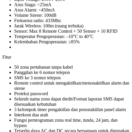
Arus Siaga: <25mA
Arus Alarm: <450mA
Volume Sirene: 100dB
Frekuensi radio: 433Mhz
Jarak Wireless: 100m (ruang terbuka)
Sensor: Max 8 Remote Control + 50 Sensor + 10 RFID
Temperatur Pengoperasian: –10°C to 40°C
Kelembaban Pengoperasian: ≤85%
Fitur
50 zona pertahanan tanpa kabel
Panggilan ke 6 nomor telepon
SMS ke 3 nomor telepon
Remote control untuk mengaktifkan/menonaktifkan alarm dan
sirene
Proteksi password
Seluruh nama zona dapat diedit/Format laporan SMS dapat
disesuaikan kebutuhan
3 kelompok timer pengaktifan dan penonaktifan panel alarm
Interkom dua arah
Fungsi pemrograman zona real time, tunda, 24 jam, dan
bypass
Tersedia daya AC dan DC secara bersamaan untuk digunakan