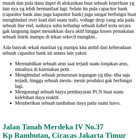
murah dan pula dana dapet di alokasikan buat sebuah keperluan yg
lain nya yg lebih bermanfaat lagi. Selain itu pula capacitor bank
(capasitor bank atau juga kapasitor bank) juga sangat berfungsi buat
menghindari over load dari suatu trafo, voltage drop yang ada pada
sebuah line end, naiknya suhu terhadap sebuah kabel serta secara
gak langsung dapet menaikkan daya aktif hingga losses pemakaian
sebuah listrik mampu di tekan sekecil mungkin..
Ada banyak sekali manfaat yg mampu kita ambil dari keberadaan
sebuah capasitor bank ini antara lain yakni:
Menstabilkan sebuah arus saat terjadi suatu lonjakan arus,
misalnya di karenakan petir.
Menghindari sebuah penurunan tegangan yg tiba- tiba saja
terjadi, hingga sebuah mesin- mesin produksi gak berfungsi
lagi.
Mengurangi sebuah biaya pembayaran PLN buat suatu
kelebihan daya reaktif.
Memberikan sebuah tambahan daya pada suatu travo.
Jalan Tanah Merdeka IV No.37
Kp Rambutan, Ciracas Jakarta Timur