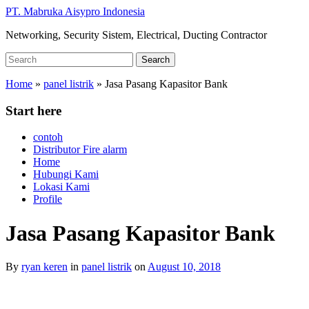
Skip
PT. Mabruka Aisypro Indonesia
to
Networking, Security Sistem, Electrical, Ducting Contractor
main
content
Search
Search
for:
Home
»
panel listrik
»
Jasa Pasang Kapasitor Bank
Start here
contoh
Distributor Fire alarm
Home
Hubungi Kami
Lokasi Kami
Profile
Jasa Pasang Kapasitor Bank
By
ryan keren
in
panel listrik
on
August 10, 2018