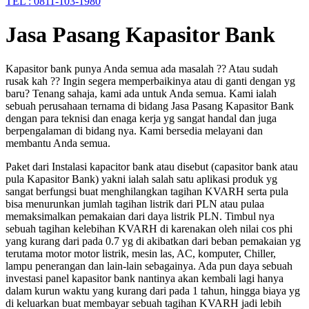
TEL : 0811-103-1980
Jasa Pasang Kapasitor Bank
Kapasitor bank punya Anda semua ada masalah ?? Atau sudah
rusak kah ?? Ingin segera memperbaikinya atau di ganti dengan yg
baru? Tenang sahaja, kami ada untuk Anda semua. Kami ialah
sebuah perusahaan ternama di bidang Jasa Pasang Kapasitor Bank
dengan para teknisi dan enaga kerja yg sangat handal dan juga
berpengalaman di bidang nya. Kami bersedia melayani dan
membantu Anda semua.
Paket dari Instalasi kapacitor bank atau disebut (capasitor bank atau
pula Kapasitor Bank) yakni ialah salah satu aplikasi produk yg
sangat berfungsi buat menghilangkan tagihan KVARH serta pula
bisa menurunkan jumlah tagihan listrik dari PLN atau pulaa
memaksimalkan pemakaian dari daya listrik PLN. Timbul nya
sebuah tagihan kelebihan KVARH di karenakan oleh nilai cos phi
yang kurang dari pada 0.7 yg di akibatkan dari beban pemakaian yg
terutama motor motor listrik, mesin las, AC, komputer, Chiller,
lampu penerangan dan lain-lain sebagainya. Ada pun daya sebuah
investasi panel kapasitor bank nantinya akan kembali lagi hanya
dalam kurun waktu yang kurang dari pada 1 tahun, hingga biaya yg
di keluarkan buat membayar sebuah tagihan KVARH jadi lebih