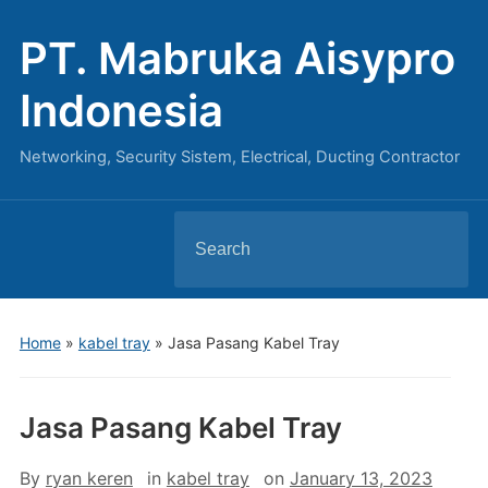
PT. Mabruka Aisypro
Indonesia
Networking, Security Sistem, Electrical, Ducting Contractor
Search
for:
Home
»
kabel tray
»
Jasa Pasang Kabel Tray
Jasa Pasang Kabel Tray
By
ryan keren
in
kabel tray
on
January 13, 2023