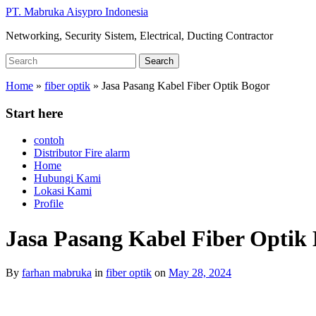
Skip
PT. Mabruka Aisypro Indonesia
to
Networking, Security Sistem, Electrical, Ducting Contractor
main
content
Search
Search
for:
Home
»
fiber optik
»
Jasa Pasang Kabel Fiber Optik Bogor
Start here
contoh
Distributor Fire alarm
Home
Hubungi Kami
Lokasi Kami
Profile
Jasa Pasang Kabel Fiber Optik
By
farhan mabruka
in
fiber optik
on
May 28, 2024