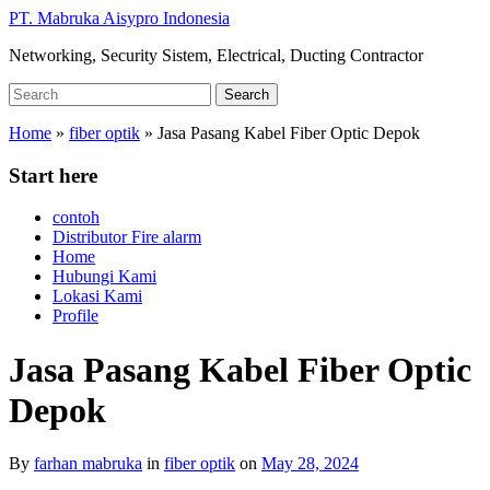
Skip
PT. Mabruka Aisypro Indonesia
to
Networking, Security Sistem, Electrical, Ducting Contractor
main
content
Search
Search
for:
Home
»
fiber optik
»
Jasa Pasang Kabel Fiber Optic Depok
Start here
contoh
Distributor Fire alarm
Home
Hubungi Kami
Lokasi Kami
Profile
Jasa Pasang Kabel Fiber Optic
Depok
By
farhan mabruka
in
fiber optik
on
May 28, 2024