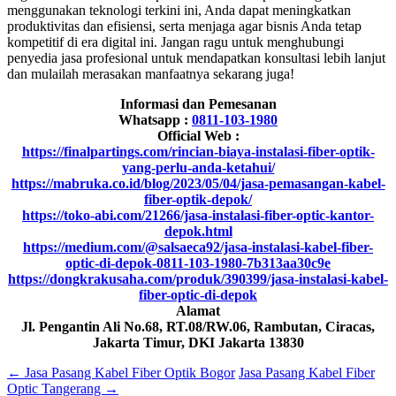
menggunakan teknologi terkini ini, Anda dapat meningkatkan
produktivitas dan efisiensi, serta menjaga agar bisnis Anda tetap
kompetitif di era digital ini. Jangan ragu untuk menghubungi
penyedia jasa profesional untuk mendapatkan konsultasi lebih lanjut
dan mulailah merasakan manfaatnya sekarang juga!
Informasi dan Pemesanan
Whatsapp :
0811-103-1980
Official Web :
https://finalpartings.com/rincian-biaya-instalasi-fiber-optik-
yang-perlu-anda-ketahui/
https://mabruka.co.id/blog/2023/05/04/jasa-pemasangan-kabel-
fiber-optik-depok/
https://toko-abi.com/21266/jasa-instalasi-fiber-optic-kantor-
depok.html
https://medium.com/@salsaeca92/jasa-instalasi-kabel-fiber-
optic-di-depok-0811-103-1980-7b313aa30c9e
https://dongkrakusaha.com/produk/390399/jasa-instalasi-kabel-
fiber-optic-di-depok
Alamat
Jl. Pengantin Ali No.68, RT.08/RW.06, Rambutan, Ciracas,
Jakarta Timur, DKI Jakarta 13830
←
Jasa Pasang Kabel Fiber Optik Bogor
Jasa Pasang Kabel Fiber
Optic Tangerang
→