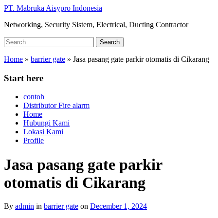
Skip
PT. Mabruka Aisypro Indonesia
to
Networking, Security Sistem, Electrical, Ducting Contractor
main
content
Search
Search
for:
Home
»
barrier gate
»
Jasa pasang gate parkir otomatis di Cikarang
Start here
contoh
Distributor Fire alarm
Home
Hubungi Kami
Lokasi Kami
Profile
Jasa pasang gate parkir
otomatis di Cikarang
By
admin
in
barrier gate
on
December 1, 2024