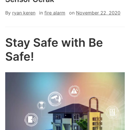
By
ryan keren
in
fire alarm
on
November 22, 2020
Stay Safe with Be
Safe!