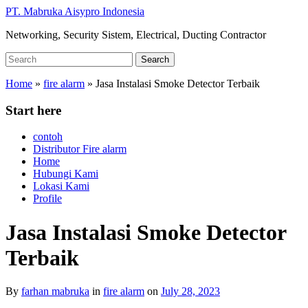
Skip
PT. Mabruka Aisypro Indonesia
to
Networking, Security Sistem, Electrical, Ducting Contractor
main
content
Search
Search
for:
Home
»
fire alarm
»
Jasa Instalasi Smoke Detector Terbaik
Start here
contoh
Distributor Fire alarm
Home
Hubungi Kami
Lokasi Kami
Profile
Jasa Instalasi Smoke Detector
Terbaik
By
farhan mabruka
in
fire alarm
on
July 28, 2023