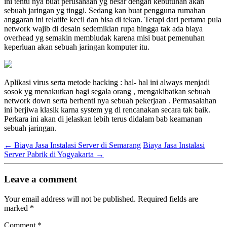
ini tentu nya buat perusahaan yg besar dengan kebutuhan akan
sebuah jaringan yg tinggi. Sedang kan buat pengguna rumahan
anggaran ini relatife kecil dan bisa di tekan. Tetapi dari pertama pula
network wajib di desain sedemikian rupa hingga tak ada biaya
overhead yg semakin membludak karena misi buat pemenuhan
keperluan akan sebuah jaringan komputer itu.
Aplikasi virus serta metode hacking : hal- hal ini always menjadi
sosok yg menakutkan bagi segala orang , mengakibatkan sebuah
network down serta berhenti nya sebuah pekerjaan . Permasalahan
ini berjiwa klasik karna system yg di rencanakan secara tak baik.
Perkara ini akan di jelaskan lebih terus didalam bab keamanan
sebuah jaringan.
←
Biaya Jasa Instalasi Server di Semarang
Biaya Jasa Instalasi
Server Pabrik di Yogyakarta
→
Leave a comment
Your email address will not be published.
Required fields are
marked
*
Comment
*