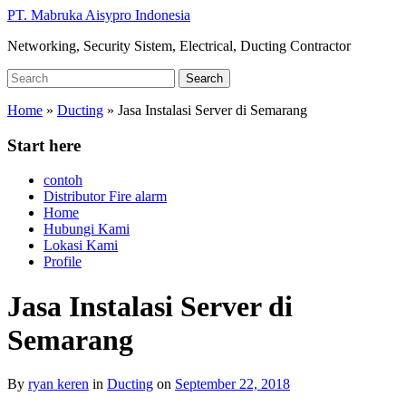
Skip
PT. Mabruka Aisypro Indonesia
to
Networking, Security Sistem, Electrical, Ducting Contractor
main
content
Search
Search
for:
Home
»
Ducting
»
Jasa Instalasi Server di Semarang
Start here
contoh
Distributor Fire alarm
Home
Hubungi Kami
Lokasi Kami
Profile
Jasa Instalasi Server di
Semarang
By
ryan keren
in
Ducting
on
September 22, 2018