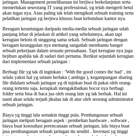
jaringan. Management pemeliharaan ini berjiwa berkelanjutan serta
memerlukan seseorang IT yang professional, yg telah mengerti betul
akan tugas nya. Atau paling tak telah mengikuti sebuah training serta
pelatihan jaringan yg berjiwa khusus buat kebutuhan kantor nya.
Beragam keuntungan daripada media-media sebuah jaringan udah
panjang lebar di jelaskan di artikel yang sebelumnya, akan tapi
kerugian belom di singgung sama sekali. Sebuah jaringan dengan
beragam keunggulan nya memang sangatlah membantu banget
sebuah pekerjaan dalam sesuatu perusahaan. Tapi kerugian nya juga
bejibun apabila tak di sadari dari pertama. Berikut sejumlah kerugian
dari implementasi sebuah jaringan :
Berbagi file yg tak di inginkan : ‘With the good comes the bad’ , ini
selalu yakni hal yg umum berlaku ( ambigu ), kegampangan sharing
file didalam sebuah jaringan yg di tujukan buat di pakai oleh orang-
orang tertentu saja, kerapkali mengakibatkan bocor nya berbagi
folder serta bisa di baca jua oleh orang lain yg tak berhak. Hal ini
nanti akan selalu terjadi jikalau tak di atur oleh seorang administrator
sebuah jaringan.
Biaya yg tinggi lalu semakin tinggi pula. Pembangunan sebuah
jaringan meliputi beragam aspek : pembelian hardware , software ,
biaya buat konsultasi perencanaan sebuah jaringan, lalu biaya buat
jasa pembangunan sebuah jaringan itu sendiri . Investasi yg tinggi