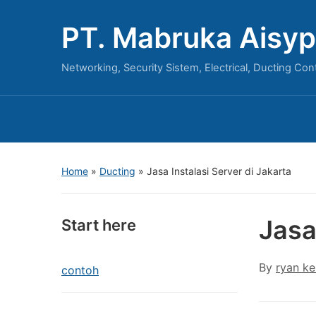
PT. Mabruka Aisyp
Networking, Security Sistem, Electrical, Ducting Con
Home
»
Ducting
»
Jasa Instalasi Server di Jakarta
Jasa
Start here
By
ryan ke
contoh