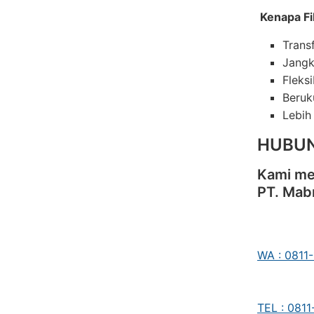
Kenapa Fi
Trans
Jangk
Fleks
Beruk
Lebih
HUBUN
Kami me
PT. Mab
WA : 0811
TEL : 081