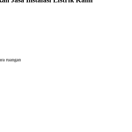
 Jasa Instalasi Listrik Kami
ara ruangan