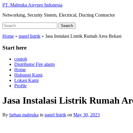
Skip
PT. Mabruka Aisypro Indonesia
to
Networking, Security Sistem, Electrical, Ducting Contractor
main
content
Search
Search
for:
Home
»
panel listrik
»
Jasa Instalasi Listrik Rumah Area Bekasi
Start here
contoh
Distributor Fire alarm
Home
Hubungi Kami
Lokasi Kami
Profile
Jasa Instalasi Listrik Rumah Ar
By
farhan mabruka
in
panel listrik
on
May 30, 2023