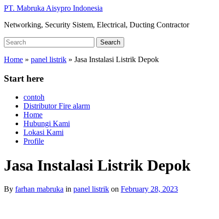
Skip
PT. Mabruka Aisypro Indonesia
to
Networking, Security Sistem, Electrical, Ducting Contractor
main
content
Search
Search
for:
Home
»
panel listrik
»
Jasa Instalasi Listrik Depok
Start here
contoh
Distributor Fire alarm
Home
Hubungi Kami
Lokasi Kami
Profile
Jasa Instalasi Listrik Depok
By
farhan mabruka
in
panel listrik
on
February 28, 2023