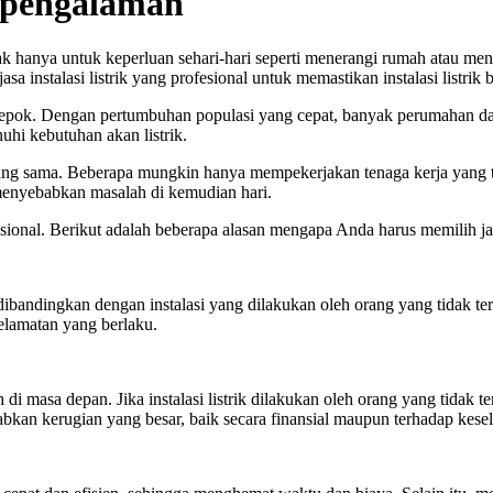
erpengalaman
ak hanya untuk keperluan sehari-hari seperti menerangi rumah atau meng
asa instalasi listrik yang profesional untuk memastikan instalasi listrik
 Depok. Dengan pertumbuhan populasi yang cepat, banyak perumahan d
nuhi kebutuhan akan listrik.
r yang sama. Beberapa mungkin hanya mempekerjakan tenaga kerja yang
 menyebabkan masalah di kemudian hari.
fesional. Berikut adalah beberapa alasan mengapa Anda harus memilih jas
n dibandingkan dengan instalasi yang dilakukan oleh orang yang tidak te
selamatan yang berlaku.
h di masa depan. Jika instalasi listrik dilakukan oleh orang yang tida
ebabkan kerugian yang besar, baik secara finansial maupun terhadap kese