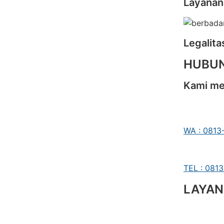
Layanan
Legalit
HUBUN
Kami men
WA : 0813
TEL : 081
LAYAN