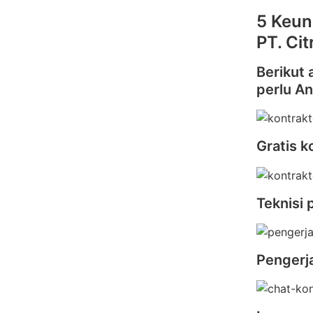
5 Keun
PT. Ci
Berikut 
perlu A
Gratis k
Teknisi 
Pengerj