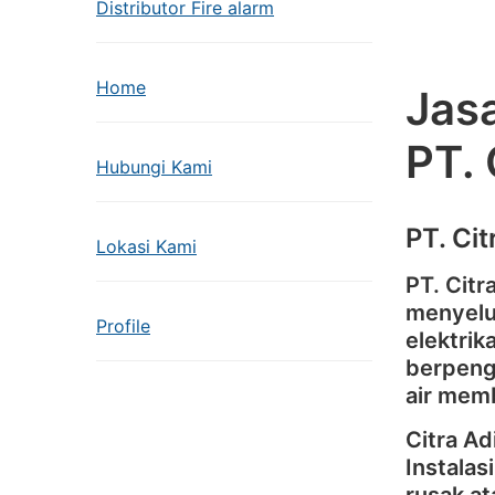
Distributor Fire alarm
Home
Jasa
PT.
Hubungi Kami
PT. Ci
Lokasi Kami
PT. Cit
menyelu
Profile
elektrik
berpenga
air memb
Citra A
Instalas