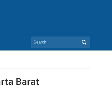
Search
for:
arta Barat