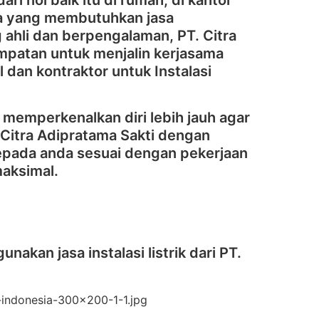
ri nol baik itu di rumah, di kantor
ya yang membutuhkan jasa
ahli dan berpengalaman, PT. Citra
mpatan untuk menjalin kerjasama
 dan kontraktor untuk Instalasi
 memperkenalkan diri lebih jauh agar
Citra Adipratama Sakti dengan
kepada anda sesuai dengan pekerjaan
maksimal.
akan jasa instalasi listrik dari PT.