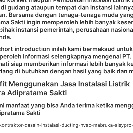
au korslet maupun Pembuatan Instalasi Listrik da
di gudang ataupun tempat dan instansi lainn
ikan. Bersama dengan tenaga-tenaga muda yang 
ama Sakti ingin memperoleh lebih banyak kese
ihak instansi pemerintah, perusahaan nasional
Anda.
short introduction inilah kami bermaksud untuk
iperoleh informasi selengkapnya mengenai PT. 
hati siap memberikan informasi lebih banyak 
dang di butuhkan dengan hasil yang baik dan 
fit Menggunakan Jasa Instalasi Listrik
tra Adipratama Sakti
ini manfaat yang bisa Anda terima ketika menggun
ipratama Sakti