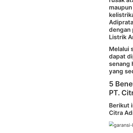
rusak at
maupun 
kelistr
Adiprat
dengan p
Listrik 
Melalui 
dapat d
senang 
yang se
5 Bene
PT. Ci
Berikut 
Citra Ad