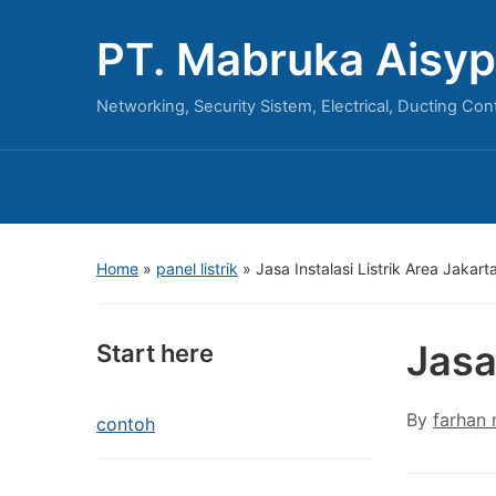
PT. Mabruka Aisyp
Networking, Security Sistem, Electrical, Ducting Con
Home
»
panel listrik
»
Jasa Instalasi Listrik Area Jakart
Jasa
Start here
By
farhan
contoh