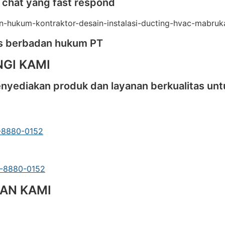
 chat yang fast respond
as berbadan hukum PT
GI KAMI
yediakan produk dan layanan berkualitas untu
-8880-0152
3-8880-0152
AN KAMI