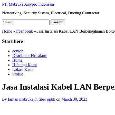
Skip
PT. Mabruka Aisypro Indonesia
to
Networking, Security Sistem, Electrical, Ducting Contractor
main
content
Search
Search
for:
Home
»
fiber optik
»
Jasa Instalasi Kabel LAN Berpengalaman Bogo
Start here
contoh
Distributor Fire alarm
Home
Hubungi Kami
Lokasi Kami
Profile
Jasa Instalasi Kabel LAN Berp
By
farhan mabruka
in
fiber optik
on
March 30, 2023