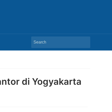
Search
for:
antor di Yogyakarta