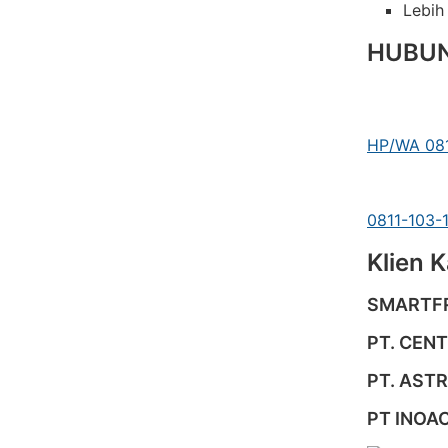
Lebih
HUBUN
HP/WA 081
0811-103-
Klien 
SMARTFR
PT. CENT
PT. AST
PT INOA