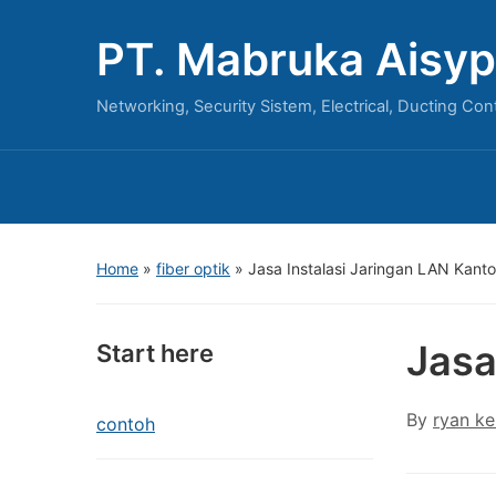
PT. Mabruka Aisyp
Networking, Security Sistem, Electrical, Ducting Con
Home
»
fiber optik
»
Jasa Instalasi Jaringan LAN Kanto
Jasa
Start here
By
ryan ke
contoh