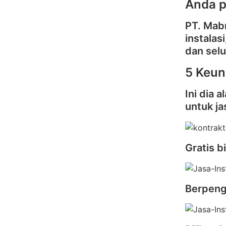
Anda p
PT. Mab
instalas
dan selu
5 Keun
Ini dia
untuk ja
Gratis b
Berpenga