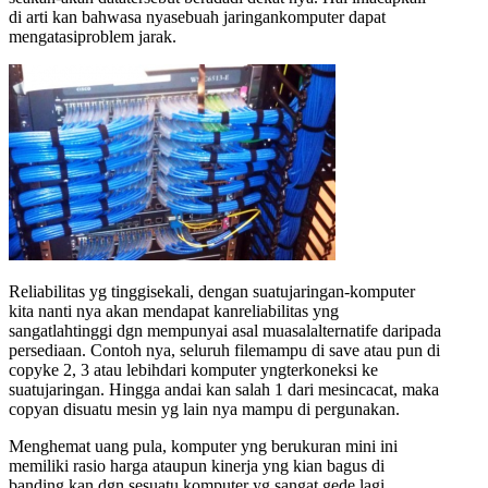
di arti kan bahwasa nyasebuah jaringankomputer dapat
mengatasiproblem jarak.
Reliabilitas yg tinggisekali, dengan suatujaringan-komputer
kita nanti nya akan mendapat kanreliabilitas yng
sangatlahtinggi dgn mempunyai asal muasalalternatife daripada
persediaan. Contoh nya, seluruh filemampu di save atau pun di
copyke 2, 3 atau lebihdari komputer yngterkoneksi ke
suatujaringan. Hingga andai kan salah 1 dari mesincacat, maka
copyan disuatu mesin yg lain nya mampu di pergunakan.
Menghemat uang pula, komputer yng berukuran mini ini
memiliki rasio harga ataupun kinerja yng kian bagus di
banding kan dgn sesuatu komputer yg sangat gede lagi.