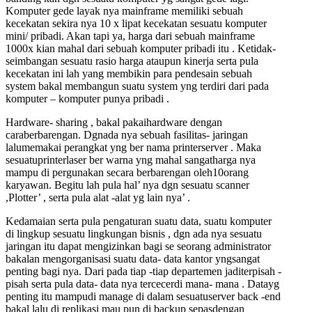
Komputer gede layak nya mainframe memiliki sebuah
kecekatan sekira nya 10 x lipat kecekatan sesuatu komputer
mini/ pribadi. Akan tapi ya, harga dari sebuah mainframe
1000x kian mahal dari sebuah komputer pribadi itu . Ketidak-
seimbangan sesuatu rasio harga ataupun kinerja serta pula
kecekatan ini lah yang membikin para pendesain sebuah
system bakal membangun suatu system yng terdiri dari pada
komputer – komputer punya pribadi .
Hardware- sharing , bakal pakaihardware dengan
caraberbarengan. Dgnada nya sebuah fasilitas- jaringan
lalumemakai perangkat yng ber nama printerserver . Maka
sesuatuprinterlaser ber warna yng mahal sangatharga nya
mampu di pergunakan secara berbarengan oleh10orang
karyawan. Begitu lah pula hal’ nya dgn sesuatu scanner
,Plotter’ , serta pula alat -alat yg lain nya’ .
Kedamaian serta pula pengaturan suatu data, suatu komputer
di lingkup sesuatu lingkungan bisnis , dgn ada nya sesuatu
jaringan itu dapat mengizinkan bagi se seorang administrator
bakalan mengorganisasi suatu data- data kantor yngsangat
penting bagi nya. Dari pada tiap -tiap departemen jaditerpisah -
pisah serta pula data- data nya tercecerdi mana- mana . Datayg
penting itu mampudi manage di dalam sesuatuserver back -end
bakal lalu di replikasi mau pun di backup sepasdengan