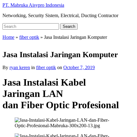
Skip
PT. Mabruka Aisypro Indonesia
to
Networking, Security Sistem, Electrical, Ducting Contractor
main
content
Search
Search
for:
Home
»
fiber optik
»
Jasa Instalasi Jaringan Komputer
Jasa Instalasi Jaringan Komputer
By
ryan keren
in
fiber optik
on
October 7, 2019
Jasa Instalasi Kabel
Jaringan LAN
dan Fiber Optic Profesional