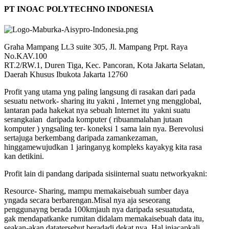
PT INOAC POLYTECHNO INDONESIA
Graha Mampang Lt.3 suite 305, Jl. Mampang Prpt. Raya
No.KAV.100
RT.2/RW.1, Duren Tiga, Kec. Pancoran, Kota Jakarta Selatan,
Daerah Khusus Ibukota Jakarta 12760
Profit yang utama yng paling langsung di rasakan dari pada
sesuatu network- sharing itu yakni , Internet yng mengglobal,
lantaran pada hakekat nya sebuah Internet itu yakni suatu
serangkaian daripada komputer ( ribuanmalahan jutaan
komputer ) yngsaling ter- koneksi 1 sama lain nya. Berevolusi
sertajuga berkembang daripada zamankezaman,
hinggamewujudkan 1 jaringanyg kompleks kayakyg kita rasa
kan detikini.
Profit lain di pandang daripada sisiinternal suatu networkyakni:
Resource- Sharing, mampu memakaisebuah sumber daya
yngada secara berbarengan.Misal nya aja seseorang
penggunayng berada 100kmjauh nya daripada sesuatudata,
gak mendapatkanke rumitan didalam memakaisebuah data itu,
seakan-akan datatersebut beradadi dekat nya. Hal iniacapkali