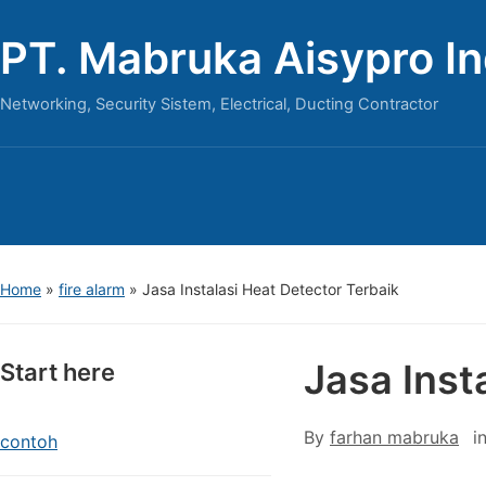
PT. Mabruka Aisypro I
Networking, Security Sistem, Electrical, Ducting Contractor
Home
»
fire alarm
»
Jasa Instalasi Heat Detector Terbaik
Jasa Inst
Start here
By
farhan mabruka
i
contoh