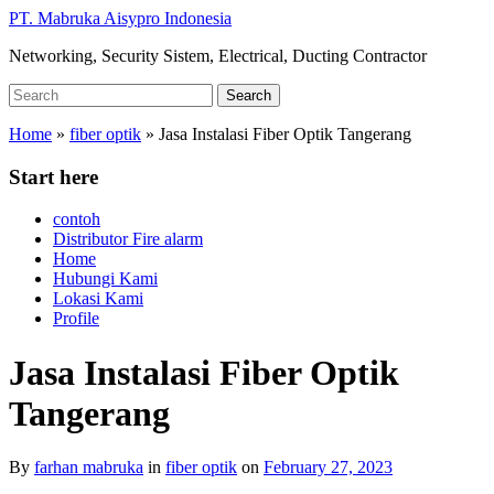
Skip
PT. Mabruka Aisypro Indonesia
to
Networking, Security Sistem, Electrical, Ducting Contractor
main
content
Search
Search
for:
Home
»
fiber optik
»
Jasa Instalasi Fiber Optik Tangerang
Start here
contoh
Distributor Fire alarm
Home
Hubungi Kami
Lokasi Kami
Profile
Jasa Instalasi Fiber Optik
Tangerang
By
farhan mabruka
in
fiber optik
on
February 27, 2023