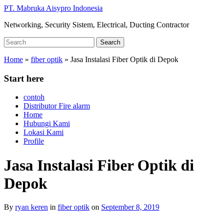
Skip
PT. Mabruka Aisypro Indonesia
to
Networking, Security Sistem, Electrical, Ducting Contractor
main
content
Search
Search
for:
Home
»
fiber optik
»
Jasa Instalasi Fiber Optik di Depok
Start here
contoh
Distributor Fire alarm
Home
Hubungi Kami
Lokasi Kami
Profile
Jasa Instalasi Fiber Optik di
Depok
By
ryan keren
in
fiber optik
on
September 8, 2019