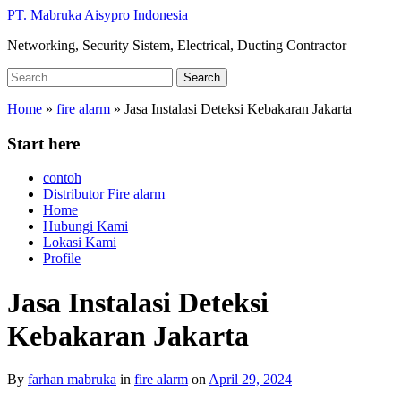
Skip
PT. Mabruka Aisypro Indonesia
to
Networking, Security Sistem, Electrical, Ducting Contractor
main
content
Search
Search
for:
Home
»
fire alarm
»
Jasa Instalasi Deteksi Kebakaran Jakarta
Start here
contoh
Distributor Fire alarm
Home
Hubungi Kami
Lokasi Kami
Profile
Jasa Instalasi Deteksi
Kebakaran Jakarta
By
farhan mabruka
in
fire alarm
on
April 29, 2024