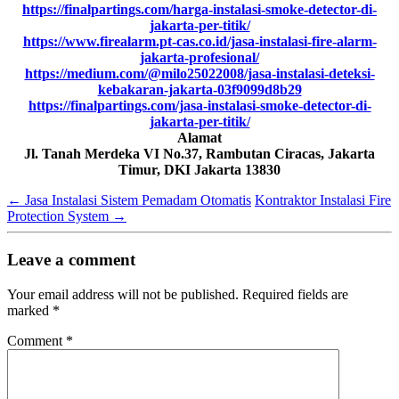
https://finalpartings.com/harga-instalasi-smoke-detector-di-
jakarta-per-titik/
https://www.firealarm.pt-cas.co.id/jasa-instalasi-fire-alarm-
jakarta-profesional/
https://medium.com/@milo25022008/jasa-instalasi-deteksi-
kebakaran-jakarta-03f9099d8b29
https://finalpartings.com/jasa-instalasi-smoke-detector-di-
jakarta-per-titik/
Alamat
Jl. Tanah Merdeka VI No.37, Rambutan Ciracas, Jakarta
Timur, DKI Jakarta 13830
←
Jasa Instalasi Sistem Pemadam Otomatis
Kontraktor Instalasi Fire
Protection System
→
Leave a comment
Your email address will not be published.
Required fields are
marked
*
Comment
*