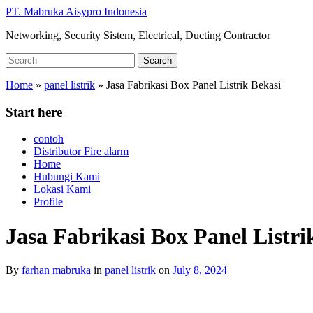
Skip
PT. Mabruka Aisypro Indonesia
to
Networking, Security Sistem, Electrical, Ducting Contractor
main
content
Search
Search
for:
Home
»
panel listrik
»
Jasa Fabrikasi Box Panel Listrik Bekasi
Start here
contoh
Distributor Fire alarm
Home
Hubungi Kami
Lokasi Kami
Profile
Jasa Fabrikasi Box Panel Listri
By
farhan mabruka
in
panel listrik
on
July 8, 2024