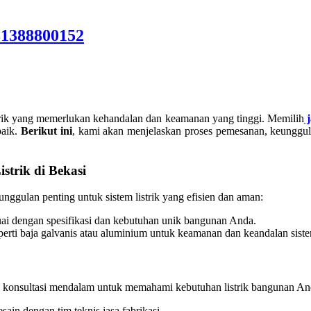
81388800152
istrik yang memerlukan kehandalan dan keamanan yang tinggi. Memilih
j
baik.
Berikut ini
, kami akan menjelaskan proses pemesanan, keunggulan 
strik di Bekasi
gulan penting untuk sistem listrik yang efisien dan aman:
i dengan spesifikasi dan kebutuhan unik bangunan Anda.
perti baja galvanis atau aluminium untuk keamanan dan keandalan sistem
gan konsultasi mendalam untuk memahami kebutuhan listrik bangunan A
sain dengan tim teknis jasa fabrikasi.