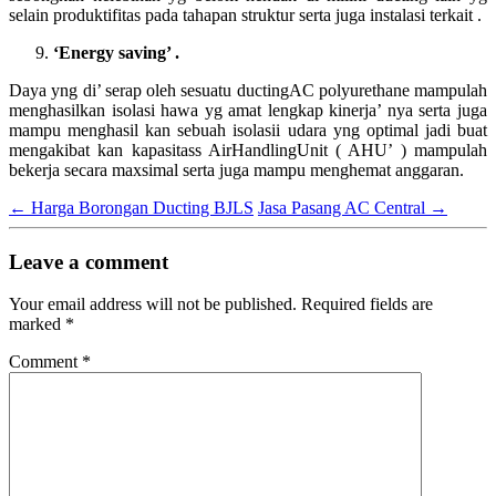
selain produktifitas pada tahapan struktur serta juga instalasi terkait .
‘
Energy saving
’ .
Daya yng di’ serap oleh sesuatu ductingAC polyurethane mampulah
menghasilkan isolasi hawa yg amat lengkap kinerja’ nya serta juga
mampu menghasil kan sebuah isolasii udara yng optimal jadi buat
mengakibat kan kapasitass AirHandlingUnit ( AHU’ ) mampulah
bekerja secara maxsimal serta juga mampu menghemat anggaran.
←
Harga Borongan Ducting BJLS
Jasa Pasang AC Central
→
Leave a comment
Your email address will not be published.
Required fields are
marked
*
Comment
*