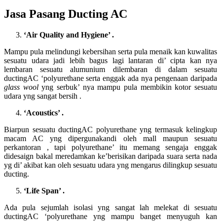
Jasa Pasang Ducting AC
‘
Air Quality and Hygiene
’ .
Mampu pula melindungi kebersihan serta pula menaik kan kuwalitas
sesuatu udara jadi lebih bagus lagi lantaran di’ cipta kan nya
lembaran sesuatu alumunium dilembaran di dalam sesuatu
ductingAC ‘polyurethane serta enggak ada nya pengenaan daripada
glass wool
yng serbuk’ nya mampu pula membikin kotor sesuatu
udara yng sangat bersih .
‘
Acoustics
’ .
Biarpun sesuatu ductingAC polyurethane yng termasuk kelingkup
macam AC yng dipergunakandi oleh mall maupun sesuatu
perkantoran , tapi polyurethane’ itu memang sengaja enggak
didesaign bakal meredamkan ke’berisikan daripada suara serta nada
yg di’ akibat kan oleh sesuatu udara yng mengarus dilingkup sesuatu
ducting.
‘
Life Span
’ .
Ada pula sejumlah isolasi yng sangat lah melekat di sesuatu
ductingAC ‘polyurethane yng mampu banget menyuguh kan