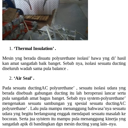
‘
Thermal Insulation
’
.
Mesin yng berada disuatu polyurethane isolasi’ hawa yng di’ hasil
kan amat sangatlah baik banget. Sebab nya, isolasi sesuatu ducting
diseluruh wadah sama pula balance .
‘
Air Seal
’
.
Pada sesuatu ductingAC polyurethane’ , sesuatu isolasi udara yng
berada disebuah gabungan ducting itu lah beroperasi lancar serta
pula sangatlah amat bagus banget. Sebab nya system-polyurethane’
mengenakan sesuatu sambungan yg spesial sesuatu ductingAC
polyurethane’ . Lalu pula mampu menanggung bahwasa’nya sesuatu
udara yng begitu berlangsung enggak mendapati sesuatu masalah ke
bocoran. Serta jua syistem itu mampu pula menanggung kinerja yng
sangatlah apik di bandingkan dgn mesin ducting yang lain–nya.