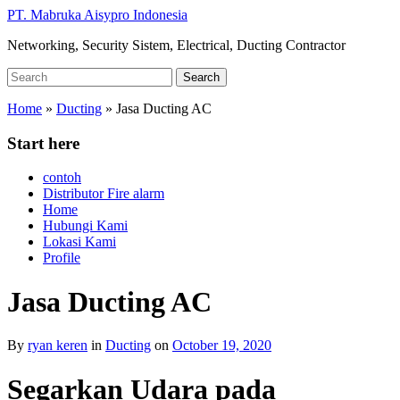
Skip
PT. Mabruka Aisypro Indonesia
to
Networking, Security Sistem, Electrical, Ducting Contractor
main
content
Search
Search
for:
Home
»
Ducting
»
Jasa Ducting AC
Start here
contoh
Distributor Fire alarm
Home
Hubungi Kami
Lokasi Kami
Profile
Jasa Ducting AC
By
ryan keren
in
Ducting
on
October 19, 2020
Segarkan Udara pada