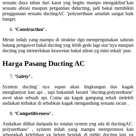
sesuatu daya tahan dari karat yng begitu mampu mengakibat’kan
sesuatu abrasi maupun pergantian diducting, jadi bakal membikin
penggunaan sesuatu ductingAC ‘polyurethane amatlah sangat baik
banget.
‘
Construction
’ .
Mesin inilah yang mampu di struktur dgn mempergunakan saluran
batang pengawet bakal ducting yng lebih gede lagi size’nya maupun
ducting yng memerlukan keawetan bakal aliran yg mini sekali’ pun.
Harga Pasang Ducting AC
‘
Safety
’ .
Syistem ducting’ nya sopan akan lingkungan dan kagak
menghanyut kan api , tapi bukanlah berarti ‘ducting-polyurethane’
awet akan sebuah api. Cuma aja kagak gampang sekali meleleh
andaikan terbakar di sebabkan kagak mengandung sesuatu racun .
‘
Competitiveness
’ .
Andaikan dilihat daripada ke totalan system yng ada di ductingAC
polyurethane’ , syistem inilah yang mampu mempromosi kan
sebongkah kelebihan yg belom hendak di miliki ducting lain yg