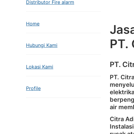
Distributor Fire alarm
Home
Jasa
PT.
Hubungi Kami
PT. Ci
Lokasi Kami
PT. Cit
menyelu
Profile
elektrik
berpenga
air memb
Citra A
Instalas