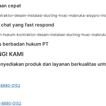
aan cepat
 chat yang fast respond
as berbadan hukum PT
GI KAMI
yediakan produk dan layanan berkualitas untu
-8880-0152
3-8880-0152