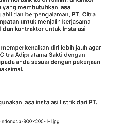
ri nol baik itu di rumah, di kantor
ya yang membutuhkan jasa
ahli dan berpengalaman, PT. Citra
mpatan untuk menjalin kerjasama
 dan kontraktor untuk Instalasi
 memperkenalkan diri lebih jauh agar
Citra Adipratama Sakti dengan
kepada anda sesuai dengan pekerjaan
maksimal.
akan jasa instalasi listrik dari PT.