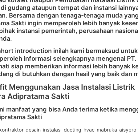
au korslet maupun Pembuatan Instalasi Listrik da
di gudang ataupun tempat dan instansi lainn
ikan. Bersama dengan tenaga-tenaga muda yang 
ama Sakti ingin memperoleh lebih banyak kese
ihak instansi pemerintah, perusahaan nasional
Anda.
short introduction inilah kami bermaksud untuk
iperoleh informasi selengkapnya mengenai PT. 
hati siap memberikan informasi lebih banyak 
dang di butuhkan dengan hasil yang baik dan 
fit Menggunakan Jasa Instalasi Listrik
tra Adipratama Sakti
ini manfaat yang bisa Anda terima ketika menggun
ipratama Sakti