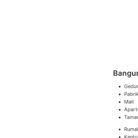
Bangun
Gedu
Pabri
Mall
Apar
Tama
Rumah
Kanto