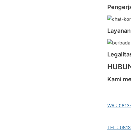
Pengerj
Layanan
Legalit
HUBUN
Kami men
WA : 0813
TEL : 081