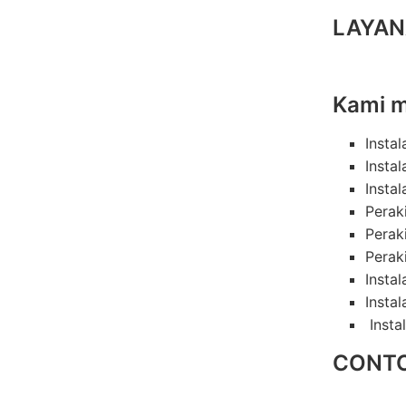
LAYAN
Kami m
Instal
Insta
Instal
Perak
Perak
Perak
Insta
Instal
Insta
CONTO