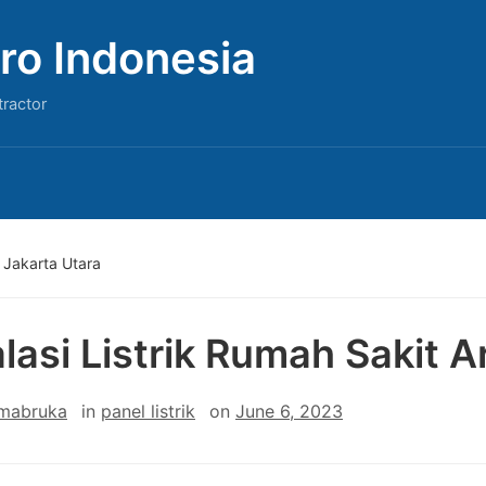
ro Indonesia
tractor
a Jakarta Utara
alasi Listrik Rumah Sakit 
 mabruka
in
panel listrik
on
June 6, 2023