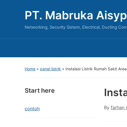
PT. Mabruka Aisyp
Networking, Security Sistem, Electrical, Ducting Con
Home
»
panel listrik
»
Instalasi Listrik Rumah Sakit Are
Inst
Start here
By
farhan
contoh