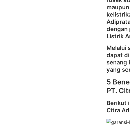
rusak at
maupun 
kelistr
Adiprat
dengan p
Listrik 
Melalui 
dapat d
senang 
yang se
5 Bene
PT. Ci
Berikut 
Citra Ad