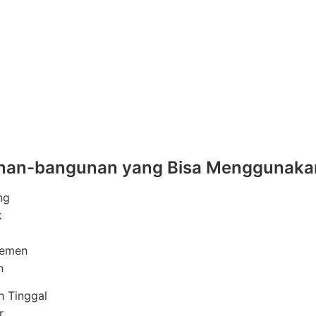
an-bangunan yang Bisa Menggunakan J
ng
k
temen
n
 Tinggal
r