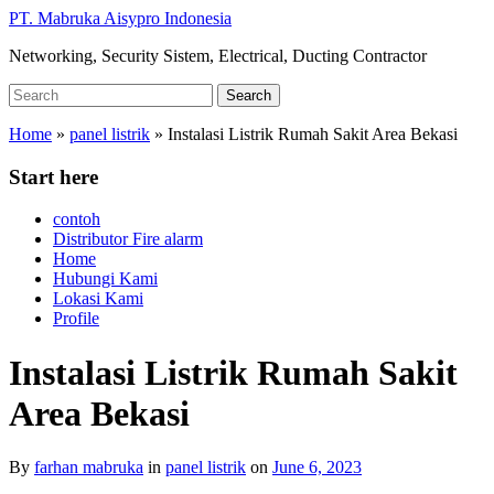
Skip
PT. Mabruka Aisypro Indonesia
to
Networking, Security Sistem, Electrical, Ducting Contractor
main
content
Search
Search
for:
Home
»
panel listrik
»
Instalasi Listrik Rumah Sakit Area Bekasi
Start here
contoh
Distributor Fire alarm
Home
Hubungi Kami
Lokasi Kami
Profile
Instalasi Listrik Rumah Sakit
Area Bekasi
By
farhan mabruka
in
panel listrik
on
June 6, 2023