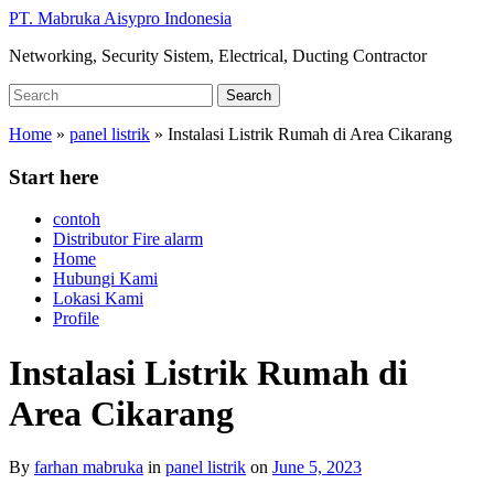
Skip
PT. Mabruka Aisypro Indonesia
to
Networking, Security Sistem, Electrical, Ducting Contractor
main
content
Search
Search
for:
Home
»
panel listrik
»
Instalasi Listrik Rumah di Area Cikarang
Start here
contoh
Distributor Fire alarm
Home
Hubungi Kami
Lokasi Kami
Profile
Instalasi Listrik Rumah di
Area Cikarang
By
farhan mabruka
in
panel listrik
on
June 5, 2023