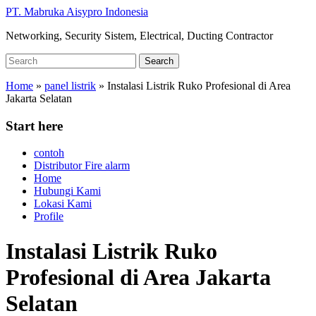
Skip
PT. Mabruka Aisypro Indonesia
to
Networking, Security Sistem, Electrical, Ducting Contractor
main
content
Search
Search
for:
Home
»
panel listrik
»
Instalasi Listrik Ruko Profesional di Area
Jakarta Selatan
Start here
contoh
Distributor Fire alarm
Home
Hubungi Kami
Lokasi Kami
Profile
Instalasi Listrik Ruko
Profesional di Area Jakarta
Selatan