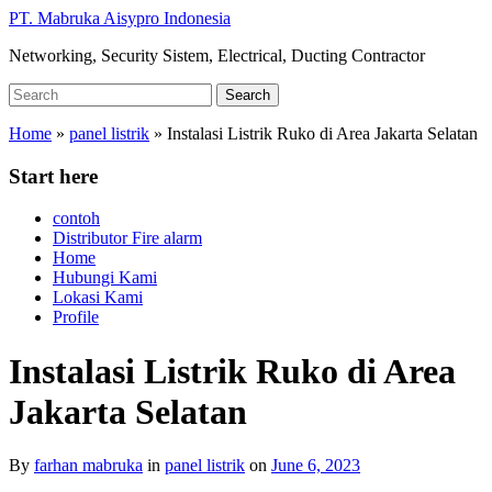
Skip
PT. Mabruka Aisypro Indonesia
to
Networking, Security Sistem, Electrical, Ducting Contractor
main
content
Search
Search
for:
Home
»
panel listrik
»
Instalasi Listrik Ruko di Area Jakarta Selatan
Start here
contoh
Distributor Fire alarm
Home
Hubungi Kami
Lokasi Kami
Profile
Instalasi Listrik Ruko di Area
Jakarta Selatan
By
farhan mabruka
in
panel listrik
on
June 6, 2023