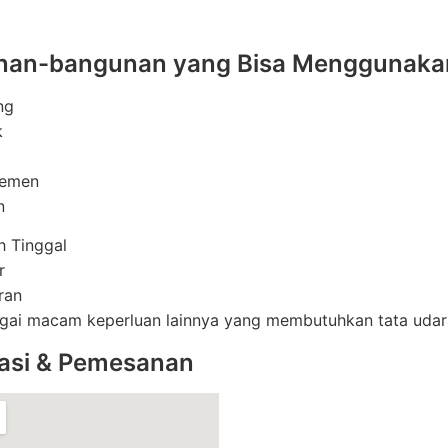
an-bangunan yang Bisa Menggunakan J
ng
k
temen
n
 Tinggal
r
ran
gai macam keperluan lainnya yang membutuhkan tata udar
asi & Pemesanan