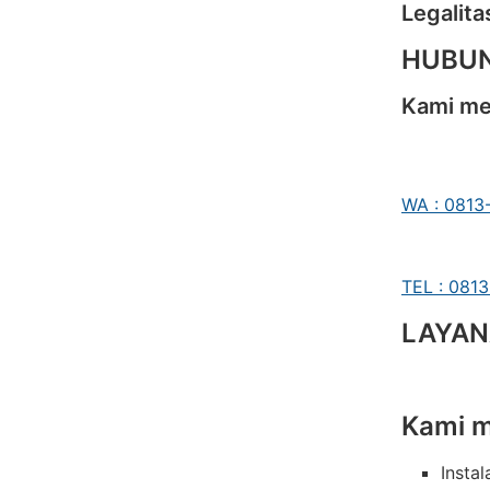
Legalit
HUBUN
Kami men
WA : 0813
TEL : 081
LAYAN
Kami m
Instal