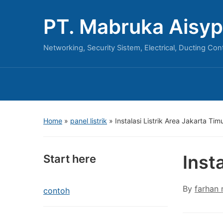
PT. Mabruka Aisyp
Networking, Security Sistem, Electrical, Ducting Con
Home
»
panel listrik
»
Instalasi Listrik Area Jakarta Tim
Inst
Start here
By
farhan
contoh