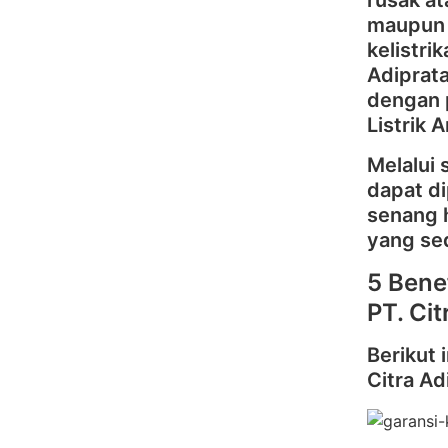
rusak at
maupun 
kelistr
Adiprat
dengan p
Listrik 
Melalui 
dapat d
senang 
yang se
5 Bene
PT. Ci
Berikut 
Citra Ad