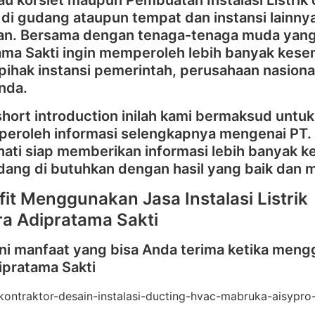
au korslet maupun Pembuatan Instalasi Listrik da
di gudang ataupun tempat dan instansi lainn
ikan. Bersama dengan tenaga-tenaga muda yang 
ama Sakti ingin memperoleh lebih banyak kese
ihak instansi pemerintah, perusahaan nasional
Anda.
short introduction inilah kami bermaksud untuk
iperoleh informasi selengkapnya mengenai PT. 
hati siap memberikan informasi lebih banyak 
dang di butuhkan dengan hasil yang baik dan 
fit Menggunakan Jasa Instalasi Listrik
tra Adipratama Sakti
ini manfaat yang bisa Anda terima ketika menggun
ipratama Sakti