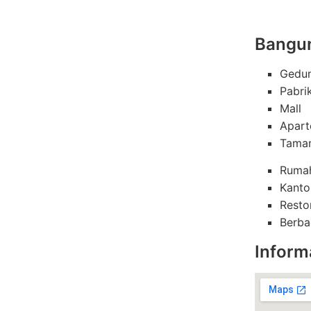
Bangun
Gedu
Pabri
Mall
Apar
Tama
Rumah
Kanto
Resto
Berba
Inform