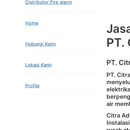
Distributor Fire alarm
Home
Jasa
PT.
Hubungi Kami
PT. Ci
Lokasi Kami
PT. Cit
menyelu
Profile
elektrik
berpenga
air memb
Citra A
Instalas