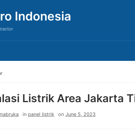
ro Indonesia
tractor
ur
alasi Listrik Area Jakarta 
 mabruka
in
panel listrik
on
June 5, 2023