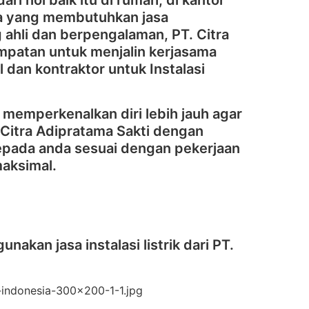
ri nol baik itu di rumah, di kantor
ya yang membutuhkan jasa
ahli dan berpengalaman, PT. Citra
mpatan untuk menjalin kerjasama
 dan kontraktor untuk Instalasi
 memperkenalkan diri lebih jauh agar
Citra Adipratama Sakti dengan
kepada anda sesuai dengan pekerjaan
maksimal.
akan jasa instalasi listrik dari PT.