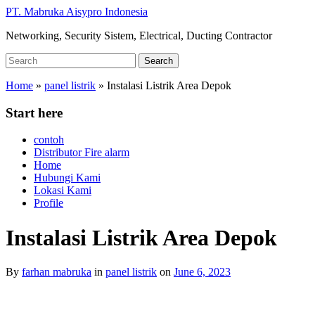
Skip
PT. Mabruka Aisypro Indonesia
to
Networking, Security Sistem, Electrical, Ducting Contractor
main
content
Search
Search
for:
Home
»
panel listrik
»
Instalasi Listrik Area Depok
Start here
contoh
Distributor Fire alarm
Home
Hubungi Kami
Lokasi Kami
Profile
Instalasi Listrik Area Depok
By
farhan mabruka
in
panel listrik
on
June 6, 2023