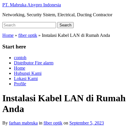
Skip
PT. Mabruka Aisypro Indonesia
to
Networking, Security Sistem, Electrical, Ducting Contractor
main
content
Search
Search
for:
Home
»
fiber optik
»
Instalasi Kabel LAN di Rumah Anda
Start here
contoh
Distributor Fire alarm
Home
Hubungi Kami
Lokasi Kami
Profile
Instalasi Kabel LAN di Rumah
Anda
By
farhan mabruka
in
fiber optik
on
September 5, 2023