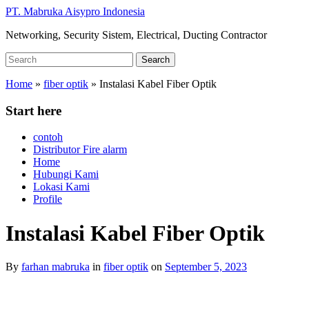
Skip
PT. Mabruka Aisypro Indonesia
to
Networking, Security Sistem, Electrical, Ducting Contractor
main
content
Search
Search
for:
Home
»
fiber optik
»
Instalasi Kabel Fiber Optik
Start here
contoh
Distributor Fire alarm
Home
Hubungi Kami
Lokasi Kami
Profile
Instalasi Kabel Fiber Optik
By
farhan mabruka
in
fiber optik
on
September 5, 2023