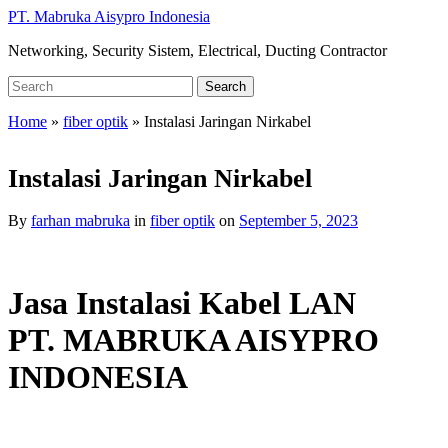
Skip
PT. Mabruka Aisypro Indonesia
to
Networking, Security Sistem, Electrical, Ducting Contractor
main
content
Search
Search
for:
Home
»
fiber optik
»
Instalasi Jaringan Nirkabel
Instalasi Jaringan Nirkabel
By
farhan mabruka
in
fiber optik
on
September 5, 2023
Jasa Instalasi Kabel LAN
PT. MABRUKA AISYPRO
INDONESIA