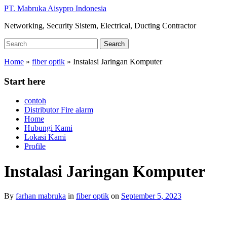
Skip
PT. Mabruka Aisypro Indonesia
to
Networking, Security Sistem, Electrical, Ducting Contractor
main
content
Search
Search
for:
Home
»
fiber optik
»
Instalasi Jaringan Komputer
Start here
contoh
Distributor Fire alarm
Home
Hubungi Kami
Lokasi Kami
Profile
Instalasi Jaringan Komputer
By
farhan mabruka
in
fiber optik
on
September 5, 2023