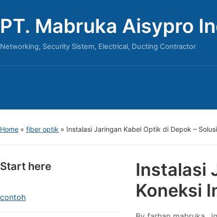
PT. Mabruka Aisypro I
Networking, Security Sistem, Electrical, Ducting Contractor
Home
»
fiber optik
»
Instalasi Jaringan Kabel Optik di Depok – Solus
Instalasi
Start here
Koneksi I
contoh
By
farhan mabruka
i