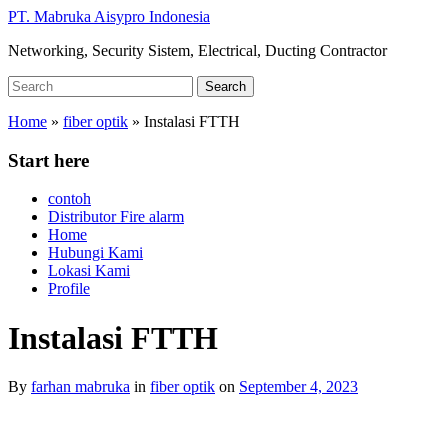
Skip
PT. Mabruka Aisypro Indonesia
to
Networking, Security Sistem, Electrical, Ducting Contractor
main
content
Search
Search
for:
Home
»
fiber optik
»
Instalasi FTTH
Start here
contoh
Distributor Fire alarm
Home
Hubungi Kami
Lokasi Kami
Profile
Instalasi FTTH
By
farhan mabruka
in
fiber optik
on
September 4, 2023