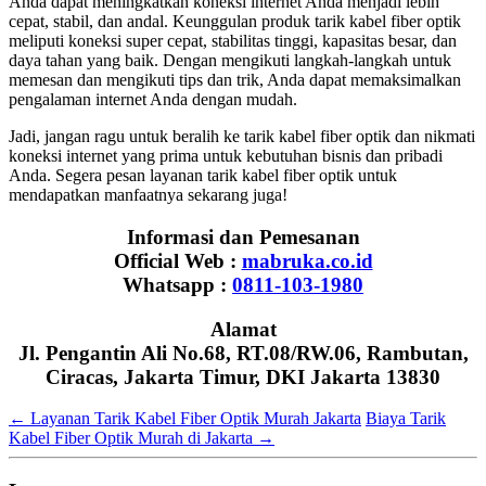
Anda dapat meningkatkan koneksi internet Anda menjadi lebih
cepat, stabil, dan andal. Keunggulan produk tarik kabel fiber optik
meliputi koneksi super cepat, stabilitas tinggi, kapasitas besar, dan
daya tahan yang baik. Dengan mengikuti langkah-langkah untuk
memesan dan mengikuti tips dan trik, Anda dapat memaksimalkan
pengalaman internet Anda dengan mudah.
Jadi, jangan ragu untuk beralih ke tarik kabel fiber optik dan nikmati
koneksi internet yang prima untuk kebutuhan bisnis dan pribadi
Anda. Segera pesan layanan tarik kabel fiber optik untuk
mendapatkan manfaatnya sekarang juga!
Informasi dan Pemesanan
Official Web :
mabruka.co.id
Whatsapp :
0811-103-1980
Alamat
Jl. Pengantin Ali No.68, RT.08/RW.06, Rambutan,
Ciracas, Jakarta Timur, DKI Jakarta 13830
←
Layanan Tarik Kabel Fiber Optik Murah Jakarta
Biaya Tarik
Kabel Fiber Optik Murah di Jakarta
→