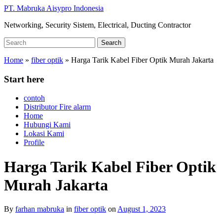
Skip
PT. Mabruka Aisypro Indonesia
to
Networking, Security Sistem, Electrical, Ducting Contractor
main
content
Search
Search
for:
Home
»
fiber optik
»
Harga Tarik Kabel Fiber Optik Murah Jakarta
Start here
contoh
Distributor Fire alarm
Home
Hubungi Kami
Lokasi Kami
Profile
Harga Tarik Kabel Fiber Optik
Murah Jakarta
By
farhan mabruka
in
fiber optik
on
August 1, 2023