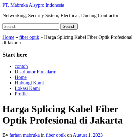
Skip
PT. Mabruka Aisypro Indonesia
to
Networking, Security Sistem, Electrical, Ducting Contractor
main
content
Search
Search
for:
Home
»
fiber optik
»
Harga Splicing Kabel Fiber Optik Profesional
di Jakarta
Start here
contoh
Distributor Fire alarm
Home
Hubungi Kami
Lokasi Kami
Profile
Harga Splicing Kabel Fiber
Optik Profesional di Jakarta
By
farhan mabruka
in
fiber optik
on
August 1, 2023