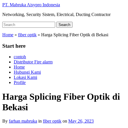
Skip
PT. Mabruka Aisypro Indonesia
to
Networking, Security Sistem, Electrical, Ducting Contractor
main
content
Search
Search
for:
Home
»
fiber optik
»
Harga Splicing Fiber Optik di Bekasi
Start here
contoh
Distributor Fire alarm
Home
Hubungi Kami
Lokasi Kami
Profile
Harga Splicing Fiber Optik di
Bekasi
By
farhan mabruka
in
fiber optik
on
May 26, 2023