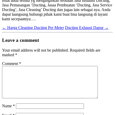
Buat anda semua yg menginginkan sebuaah Jasa Instalasi Ducting,
Jasa Pemasangan ‘Ducting, Jasaa Pembuatan ‘Ducting, Jasa Service
Ducting’, Jasa Cleaning’ Ducting dan jugaa lain sebagai nya. Anda
dapat laangsung hubungi pihak kami buat bisa langsung di layani
kami secepaatnya….
←
Harga Cleaning Ducting Per Meter
Ducting Exhaust Dapur
→
Leave a comment
Your email address will not be published.
Required fields are
marked
*
Comment
*
Name
*