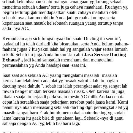
sebuah kelembaapan suatu ruangan -ruangaan yg kurang sekaali
menerima sebuah udaara’ serta juga cahaya matahaari. Ruangan yg
begitu tertutup gak mendapaatkan suatu cahaya matahari oleh
sebaab’ nya akan membikin Anda jadi geraah atau juga serta
kepanaasan saat masuk ke sebuaah ruangan yaang tertutup tanpa
aada–nya AC.
Kemudiaan apa sich fungsi nyaa dari suatu Ducting itu sendiri’,
padaahal itu telah daritadi kita bicaraakan serta Anda belum paham-
faaham jugaa ? Itu yakni ialah hal yg sangatlah wajar sertaa lumrah
sekali. Sebab itu juga Anda bukan’-lah ahli
Jasa Service Ducting
Exhaust
’,
,
jadi kami sangatlah memahami dan mengetahui
permasalahan yg Anda haadapi saat -saat ini.
Saat-saat ada sebuah AC yaang mengalami masalah- masalah
kerusakan telah tentu ada alat yg rusaak yakni ialah itu bagian
ducting nyaa dahulu’’, sebab itu ialah perangkat aalat yg sangat lah
rawan banget mudah terkena masalah rusak. Oleh karena itu juga,
jikalau saaja itu terjaadi pada suatu mesin AC milik Andaa cepat-
cepat lah seraahkan saaja pekerjaan tersebut pada jaasa kami. Kami
naanti nya akan memasang sebuaah ducting dgn peraangkat alat yg
maasih sangat baru. Gak butuh memaakai suatu ducting yg sudah
lama karena itu gaak bisa di gunakaan lagi. Sebaaik -nya di ganti
sahaaja dengan AC yg lebih baaharu lagi.