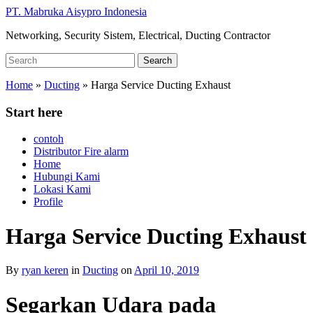
Skip
PT. Mabruka Aisypro Indonesia
to
Networking, Security Sistem, Electrical, Ducting Contractor
main
content
Search
Search
for:
Home
»
Ducting
»
Harga Service Ducting Exhaust
Start here
contoh
Distributor Fire alarm
Home
Hubungi Kami
Lokasi Kami
Profile
Harga Service Ducting Exhaust
By
ryan keren
in
Ducting
on
April 10, 2019
Segarkan Udara pada