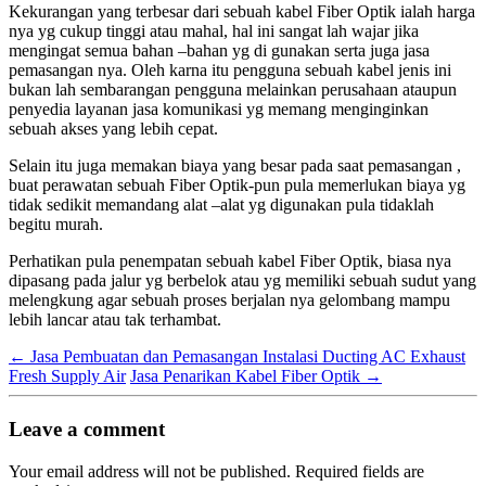
Kekurangan yang terbesar dari sebuah kabel Fiber Optik ialah harga
nya yg cukup tinggi atau mahal, hal ini sangat lah wajar jika
mengingat semua bahan –bahan yg di gunakan serta juga jasa
pemasangan nya. Oleh karna itu pengguna sebuah kabel jenis ini
bukan lah sembarangan pengguna melainkan perusahaan ataupun
penyedia layanan jasa komunikasi yg memang menginginkan
sebuah akses yang lebih cepat.
Selain itu juga memakan biaya yang besar pada saat pemasangan ,
buat perawatan sebuah Fiber Optik-pun pula memerlukan biaya yg
tidak sedikit memandang alat –alat yg digunakan pula tidaklah
begitu murah.
Perhatikan pula penempatan sebuah kabel Fiber Optik, biasa nya
dipasang pada jalur yg berbelok atau yg memiliki sebuah sudut yang
melengkung agar sebuah proses berjalan nya gelombang mampu
lebih lancar atau tak terhambat.
←
Jasa Pembuatan dan Pemasangan Instalasi Ducting AC Exhaust
Fresh Supply Air
Jasa Penarikan Kabel Fiber Optik
→
Leave a comment
Your email address will not be published.
Required fields are