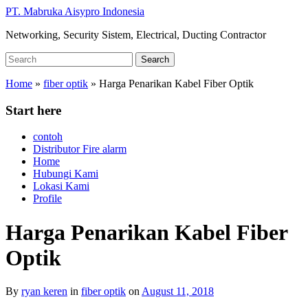
Skip
PT. Mabruka Aisypro Indonesia
to
Networking, Security Sistem, Electrical, Ducting Contractor
main
content
Search
Search
for:
Home
»
fiber optik
»
Harga Penarikan Kabel Fiber Optik
Start here
contoh
Distributor Fire alarm
Home
Hubungi Kami
Lokasi Kami
Profile
Harga Penarikan Kabel Fiber
Optik
By
ryan keren
in
fiber optik
on
August 11, 2018