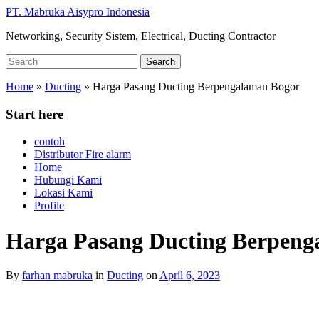
Skip
PT. Mabruka Aisypro Indonesia
to
Networking, Security Sistem, Electrical, Ducting Contractor
main
content
Search
Search
for:
Home
»
Ducting
»
Harga Pasang Ducting Berpengalaman Bogor
Start here
contoh
Distributor Fire alarm
Home
Hubungi Kami
Lokasi Kami
Profile
Harga Pasang Ducting Berpeng
By
farhan mabruka
in
Ducting
on
April 6, 2023