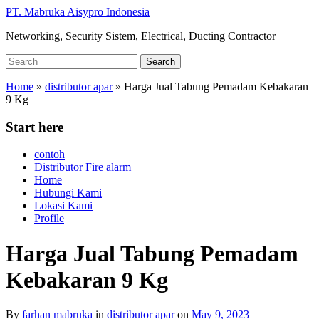
Skip
PT. Mabruka Aisypro Indonesia
to
Networking, Security Sistem, Electrical, Ducting Contractor
main
content
Search
Search
for:
Home
»
distributor apar
»
Harga Jual Tabung Pemadam Kebakaran
9 Kg
Start here
contoh
Distributor Fire alarm
Home
Hubungi Kami
Lokasi Kami
Profile
Harga Jual Tabung Pemadam
Kebakaran 9 Kg
By
farhan mabruka
in
distributor apar
on
May 9, 2023