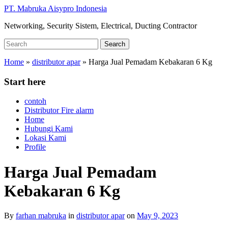
Skip
PT. Mabruka Aisypro Indonesia
to
Networking, Security Sistem, Electrical, Ducting Contractor
main
content
Search
Search
for:
Home
»
distributor apar
»
Harga Jual Pemadam Kebakaran 6 Kg
Start here
contoh
Distributor Fire alarm
Home
Hubungi Kami
Lokasi Kami
Profile
Harga Jual Pemadam
Kebakaran 6 Kg
By
farhan mabruka
in
distributor apar
on
May 9, 2023