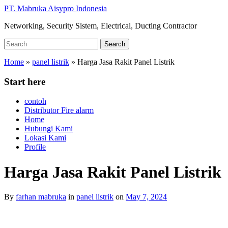
Skip
PT. Mabruka Aisypro Indonesia
to
Networking, Security Sistem, Electrical, Ducting Contractor
main
content
Search
Search
for:
Home
»
panel listrik
»
Harga Jasa Rakit Panel Listrik
Start here
contoh
Distributor Fire alarm
Home
Hubungi Kami
Lokasi Kami
Profile
Harga Jasa Rakit Panel Listrik
By
farhan mabruka
in
panel listrik
on
May 7, 2024