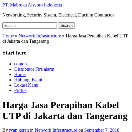
Skip
PT. Mabruka Aisypro Indonesia
to
Networking, Security Sistem, Electrical, Ducting Contractor
main
content
Search
Search
for:
Home
»
Network Infrastructure
»
Harga Jasa Perapihan Kabel UTP
di Jakarta dan Tangerang
Start here
contoh
Distributor Fire alarm
Home
Hubungi Kami
Lokasi Kami
Profile
Harga Jasa Perapihan Kabel
UTP di Jakarta dan Tangerang
By
ryan keren
in
Network Infrastructure
on
September 7, 2018