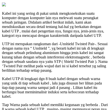
Kabel ini yang sering di pakai untuk mengkoneksikan suatu
komputer dengan komputer lain nya melewati suatu perangkat
sebuah jaringan. Didalam artikel berikut inilah, kami akan
mendiskusikan secara detail tentang hal-hal yg berkaitan dengan
kabel UTP , mulai dari pengertian nya, fungsi nya, jenis-jenis nya,
kategori nya mencapai dengan karakteristik daripada kabel UTP.
UTP ini merupakan rangkuman dari -Unshield Twisted Pair-. Sesuai
dengan nama nya “ Unshield ”, yg berarti kabel ini tak di lengkapi
dengan sebuah pelindung aluminium hingga jenis kabel ini sangat
kurang tahan dengan sebuah interferensi elektromagnetic , berbeda
dengan sebuah saudara nya yaitu STP ( Shield Twisted Pair ). Nama
‘Twisted Pair melihat pada wujud dari isi si kabel tersebut yg saling
berlilitan terhadap setiap pasang.
Kabel UTP di lengkapi dgn 8 buah kabel dengan sebuah warna
yang unik di tiap sebuah kabel , lalu juga disusun ber lilitan pada
tiap-tiap pasang warna sampai jadi 4 pasang . Lilitan kabel itu
berfungsi buat meminimalisir induksi serta kebocoran terhadap
kabel.
Tiap Warna pada sebuah kabel memiliki kegunaan yg berbeda . Dari
8 warna sebuah kabel UTP , masing- masing mempunyai peran nya,