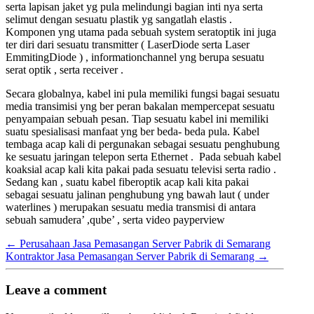
serta lapisan jaket yg pula melindungi bagian inti nya serta
selimut dengan sesuatu plastik yg sangatlah elastis .
Komponen yng utama pada sebuah system seratoptik ini juga
ter diri dari sesuatu transmitter ( LaserDiode serta Laser
EmmitingDiode ) , informationchannel yng berupa sesuatu
serat optik , serta receiver .
Secara globalnya, kabel ini pula memiliki fungsi bagai sesuatu
media transimisi yng ber peran bakalan mempercepat sesuatu
penyampaian sebuah pesan. Tiap sesuatu kabel ini memiliki
suatu spesialisasi manfaat yng ber beda- beda pula. Kabel
tembaga acap kali di pergunakan sebagai sesuatu penghubung
ke sesuatu jaringan telepon serta Ethernet . Pada sebuah kabel
koaksial acap kali kita pakai pada sesuatu televisi serta radio .
Sedang kan , suatu kabel fiberoptik acap kali kita pakai
sebagai sesuatu jalinan penghubung yng bawah laut ( under
waterlines ) merupakan sesuatu media transmisi di antara
sebuah samudera’ ,qube’ , serta video payperview
←
Perusahaan Jasa Pemasangan Server Pabrik di Semarang
Kontraktor Jasa Pemasangan Server Pabrik di Semarang
→
Leave a comment