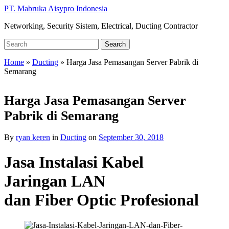
Skip
PT. Mabruka Aisypro Indonesia
to
Networking, Security Sistem, Electrical, Ducting Contractor
main
content
Search
Search
for:
Home
»
Ducting
»
Harga Jasa Pemasangan Server Pabrik di
Semarang
Harga Jasa Pemasangan Server
Pabrik di Semarang
By
ryan keren
in
Ducting
on
September 30, 2018
Jasa Instalasi Kabel
Jaringan LAN
dan Fiber Optic Profesional