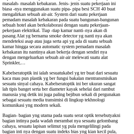
masalah- masalah kebakaran. Jenis- jenis suatu pekerjaan ini
biasa -nya menggunakan suatu pipa- pipa besi SCH 40 buat
mengalirkan sebuah air-air. System dari suatu pekerjaan
pemadam masalah kebakaran pada suatu bangunan-bangunan
sebuah hotel akan berkolaborasi dengan suatu pekerjaan-
pekerjaan elektrikal. Tiap -tiap kamar nanti–nya akan di
pasang Alat yg bernama smoke detector yg nanti nya akan
mendeteksi asap atau juga serta api yg ada di suatu sebuah
kamar hingga secara automatic system pemadam masalah
kebakaran itu nantinya akan bekerja dengan sendiri nya
dengan mengeluarkan sebuah air-air melewati suatu alat
Sprinkler,…
Kabelseratoptik ini ialah sesuatukabel yg ter buat dari sesuatu
kaca mau pun plastik yg ber fungsi bakalan mentransmisikan
sesuatu sinyal cahaya. Kabelseratoptik ini ber ukuran sangat
lah tipis banget serta ber diameter kayak sehelai dari rambut
manusia yng detik ini juga paling bejibun sekali di pergunakan
sebagai sesuatu media transimisi di lingkup tekhnologi
komunikasi yng modern sekali.
Bagian- bagian yng utama pada suatu serat optik tersebutyakni
bagian intinya pada wadah merambat nya sesuatu gelombang
cahaya, sesuatu lapisan selimut yg pula mengelilingi pada
bagian inti nya dengan suatu indeks bias yng kian kecil pula,