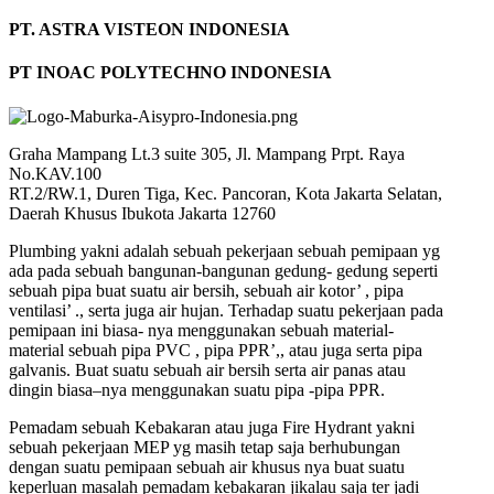
PT. ASTRA VISTEON INDONESIA
PT INOAC POLYTECHNO INDONESIA
Graha Mampang Lt.3 suite 305, Jl. Mampang Prpt. Raya
No.KAV.100
RT.2/RW.1, Duren Tiga, Kec. Pancoran, Kota Jakarta Selatan,
Daerah Khusus Ibukota Jakarta 12760
Plumbing yakni adalah sebuah pekerjaan sebuah pemipaan yg
ada pada sebuah bangunan-bangunan gedung- gedung seperti
sebuah pipa buat suatu air bersih, sebuah air kotor’ , pipa
ventilasi’ ., serta juga air hujan. Terhadap suatu pekerjaan pada
pemipaan ini biasa- nya menggunakan sebuah material-
material sebuah pipa PVC , pipa PPR’,, atau juga serta pipa
galvanis. Buat suatu sebuah air bersih serta air panas atau
dingin biasa–nya menggunakan suatu pipa -pipa PPR.
Pemadam sebuah Kebakaran atau juga Fire Hydrant yakni
sebuah pekerjaan MEP yg masih tetap saja berhubungan
dengan suatu pemipaan sebuah air khusus nya buat suatu
keperluan masalah pemadam kebakaran jikalau saja ter jadi