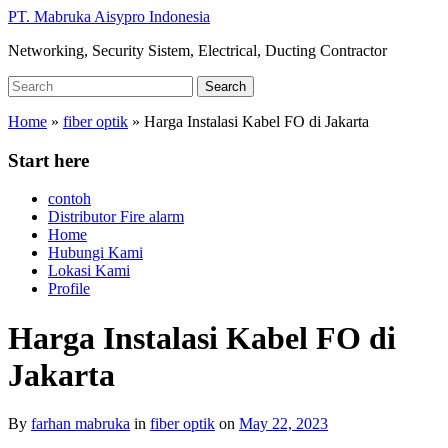
Skip
PT. Mabruka Aisypro Indonesia
to
Networking, Security Sistem, Electrical, Ducting Contractor
main
content
Search
Search
for:
Home
»
fiber optik
»
Harga Instalasi Kabel FO di Jakarta
Start here
contoh
Distributor Fire alarm
Home
Hubungi Kami
Lokasi Kami
Profile
Harga Instalasi Kabel FO di
Jakarta
By
farhan mabruka
in
fiber optik
on
May 22, 2023