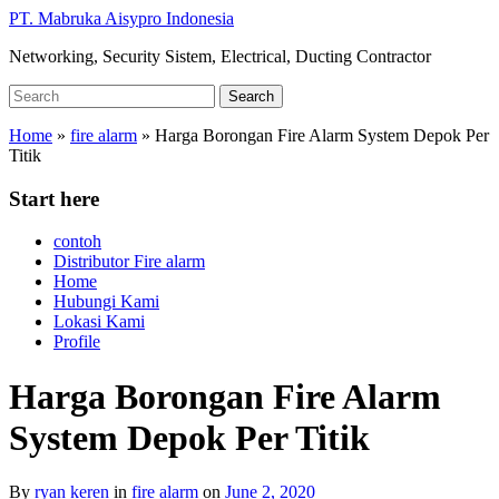
Skip
PT. Mabruka Aisypro Indonesia
to
Networking, Security Sistem, Electrical, Ducting Contractor
main
content
Search
Search
for:
Home
»
fire alarm
»
Harga Borongan Fire Alarm System Depok Per
Titik
Start here
contoh
Distributor Fire alarm
Home
Hubungi Kami
Lokasi Kami
Profile
Harga Borongan Fire Alarm
System Depok Per Titik
By
ryan keren
in
fire alarm
on
June 2, 2020