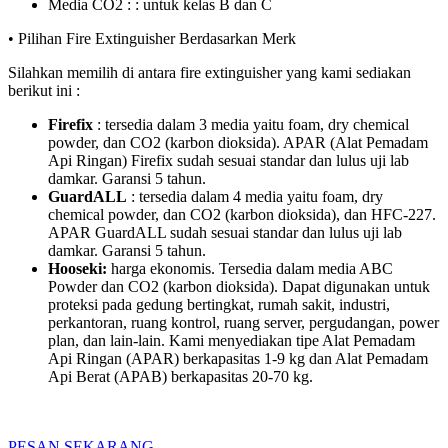
Media CO2 : : untuk kelas B dan C
• Pilihan Fire Extinguisher Berdasarkan Merk
Silahkan memilih di antara fire extinguisher yang kami sediakan
berikut ini :
Firefix
: tersedia dalam 3 media yaitu foam, dry chemical
powder, dan CO2 (karbon dioksida). APAR (Alat Pemadam
Api Ringan) Firefix sudah sesuai standar dan lulus uji lab
damkar. Garansi 5 tahun.
GuardALL
: tersedia dalam 4 media yaitu foam, dry
chemical powder, dan CO2 (karbon dioksida), dan HFC-227.
APAR GuardALL sudah sesuai standar dan lulus uji lab
damkar. Garansi 5 tahun.
Hooseki:
harga ekonomis. Tersedia dalam media ABC
Powder dan CO2 (karbon dioksida). Dapat digunakan untuk
proteksi pada gedung bertingkat, rumah sakit, industri,
perkantoran, ruang kontrol, ruang server, pergudangan, power
plan, dan lain-lain. Kami menyediakan tipe Alat Pemadam
Api Ringan (APAR) berkapasitas 1-9 kg dan Alat Pemadam
Api Berat (APAB) berkapasitas 20-70 kg.
PESAN SEKARANG